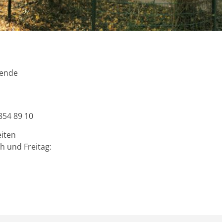
D
dende
854 89 10‬
iten
h und Freitag: