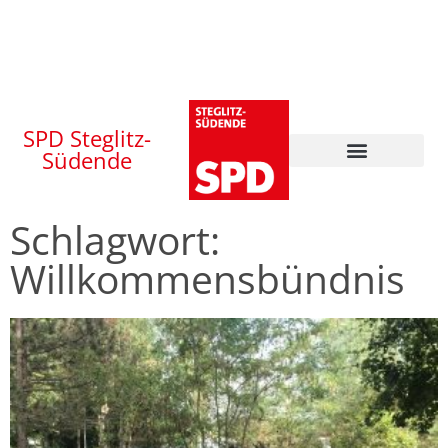
SPD Steglitz-
Südende
Schlagwort:
Willkommensbündnis